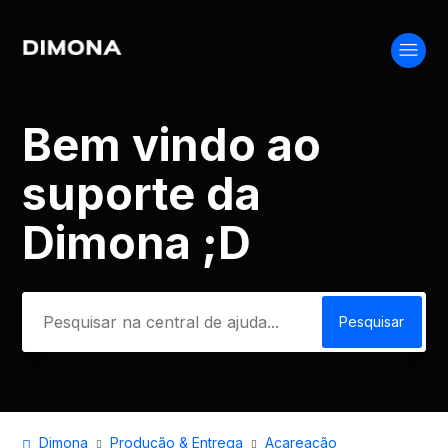
Bem vindo ao
Pesquisa
suporte da
Dimona ;D
Dimona
Produção & Entrega
Acareação