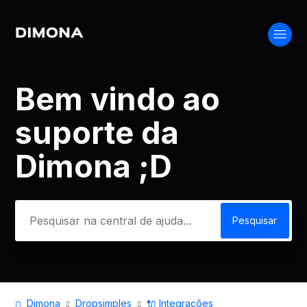
Bem vindo ao
Pesquisa
suporte da
Dimona ;D
Dimona
Dropsimples
🔌 Integrações