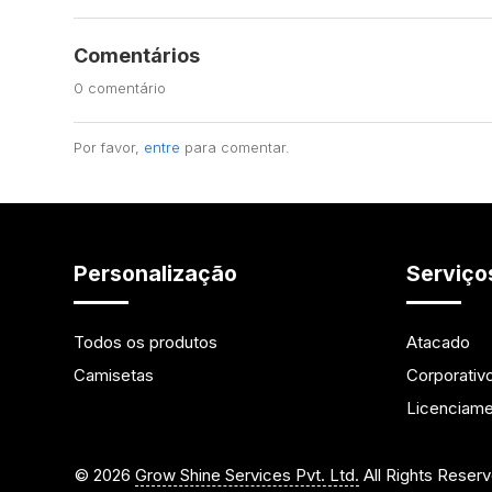
Comentários
0 comentário
Por favor,
entre
para comentar.
Personalização
Serviço
Todos os produtos
Atacado
Camisetas
Corporativ
Licenciam
©
2026
Grow Shine Services Pvt. Ltd.
All Rights Reser