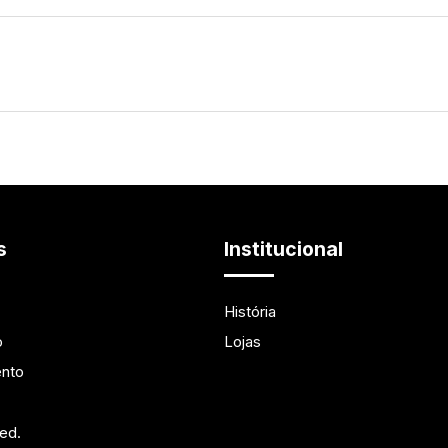
s
Institucional
História
o
Lojas
ento
ved.